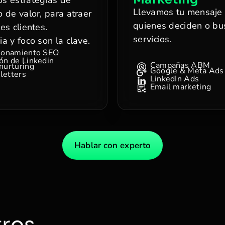
Llevamos tu mensaje 
 de valor, para atraer
quienes deciden o bu
es clientes.
servicios.
a y foco son la clave.
ionamiento SEO
ón de Linkedin
Campañas ABM
nurturing
Google & Meta Ads
letters
LinkedIn Ads
Email marketing
Hablar con experto
tros