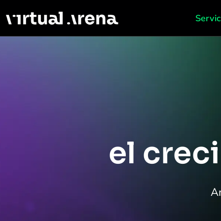
Servic
el crec
An