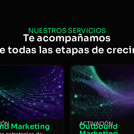
NUESTROS SERVICIOS
Te acompañamos
e todas las etapas de crec
IÓN
ACTIVACIÓN
nd Marketing
Outbound
Marketing
s estrategias de