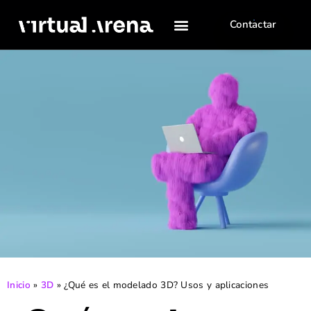
Contactar
Inicio
»
3D
»
¿Qué es el modelado 3D? Usos y aplicaciones